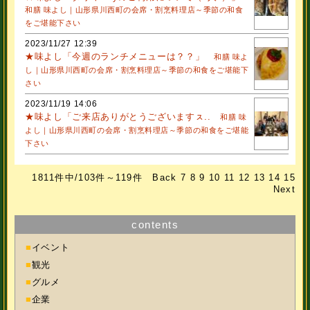
和膳 味よし｜山形県川西町の会席・割烹料理店～季節の和食
をご堪能下さい
2023/11/27 12:39
★味よし「今週のランチメニューは？？」
和膳 味よ
し｜山形県川西町の会席・割烹料理店～季節の和食をご堪能下
さい
2023/11/19 14:06
★味よし「ご来店ありがとうございますㇲ..
和膳 味
よし｜山形県川西町の会席・割烹料理店～季節の和食をご堪能
下さい
1811件中/103件～119件
Back
7
8
9
10
11
12
13
14
15
Next
contents
■
イベント
■
観光
■
グルメ
■
企業