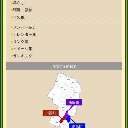
■
暮らし
■
環境・福祉
■
その他
■
メンバー紹介
■
カレンダー集
■
リンク集
■
イメージ集
■
ランキング
information