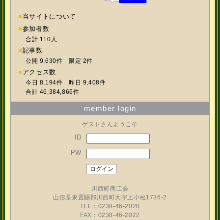
■
当サイトについて
■
参加者数
合計 110人
■
記事数
公開 9,630件 限定 2件
■
アクセス数
今日 8,194件 昨日 9,408件
合計 46,384,866件
member login
ゲストさんようこそ
ID
PW
川西町商工会
山形県東置賜郡川西町大字上小松1736-2
TEL：0238-46-2020
FAX：0238-46-2022