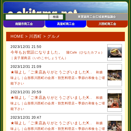
東置賜商工会広域連携協議会
南陽市商工会
高畠町商工会
川西町商工会
HOME
>
川西町
> グルメ
2023/12/31 21:50
今年もお世話になりました。
陽Cafe（ひなたカフェ）
｜亥子屋商店（いのこやしょうてん）
2023/12/31 21:09
★味よし「ご来店ありがとうございましたӾ..
和膳
味よし｜山形県川西町の会席・割烹料理店～季節の和食をご堪
能下さい
2023/12/31 20:59
★味よし「ご来店ありがとうございましたӾ..
和膳
味よし｜山形県川西町の会席・割烹料理店～季節の和食をご堪
能下さい
2023/12/31 20:47
★味よし「ご来店ありがとうございましたӾ..
和膳
味よし｜山形県川西町の会席・割烹料理店～季節の和食をご堪