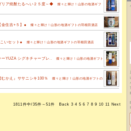
ダリア焼酎たるへい２５度～◆
燦々と輝け！山形の地酒ギフ
【金住吉+５】●
燦々と輝け！山形の地酒ギフトの羽根田酒店
こいセット●
燦々と輝け！山形の地酒ギフトの羽根田酒店
YUZA シグネチャーブレ..
燦々と輝け！山形の地酒ギフト
むかえ』ササニシキ100％
燦々と輝け！山形の地酒ギフトの
1811件中/35件～51件
Back
3
4
5
6
7
8
9
10
11
Next