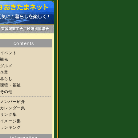
contents
イベント
観光
グルメ
企業
暮らし
環境・福祉
その他
メンバー紹介
カレンダー集
リンク集
イメージ集
ランキング
information