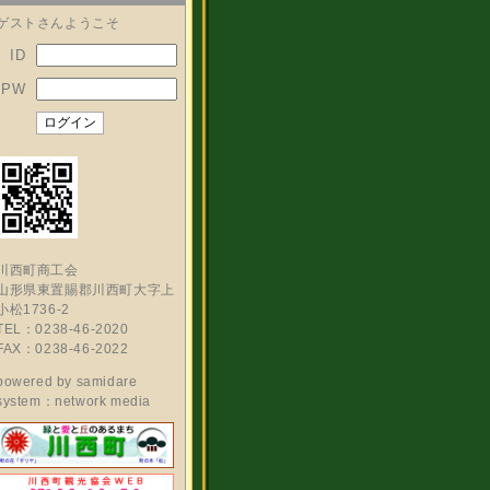
ゲストさんようこそ
ID
PW
川西町商工会
山形県東置賜郡川西町大字上
小松1736-2
TEL：0238-46-2020
FAX：0238-46-2022
powered by
samidare
system：network media