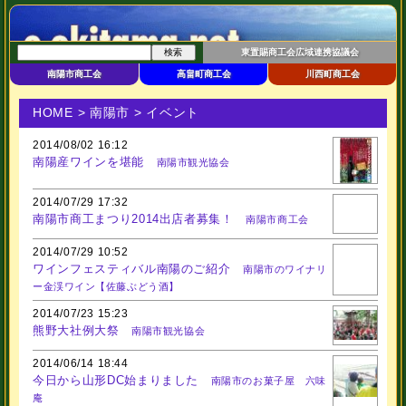
東置賜商工会広域連携協議会
南陽市商工会
高畠町商工会
川西町商工会
HOME
>
南陽市
> イベント
2014/08/02 16:12
南陽産ワインを堪能
南陽市観光協会
2014/07/29 17:32
南陽市商工まつり2014出店者募集！
南陽市商工会
2014/07/29 10:52
ワインフェスティバル南陽のご紹介
南陽市のワイナリ
ー金渓ワイン【佐藤ぶどう酒】
2014/07/23 15:23
熊野大社例大祭
南陽市観光協会
2014/06/14 18:44
今日から山形DC始まりました
南陽市のお菓子屋 六味
庵