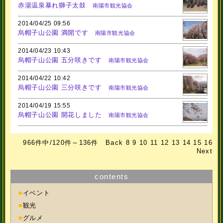
赤湯温泉暴れ獅子太鼓
南陽市観光協会
2014/04/25 09:56
烏帽子山公園 満開です
南陽市観光協会
2014/04/23 10:43
烏帽子山公園 五分咲きです
南陽市観光協会
2014/04/22 10:42
烏帽子山公園 三分咲きです
南陽市観光協会
2014/04/19 15:55
烏帽子山公園 開花しました
南陽市観光協会
966件中/120件～136件
Back
8
9
10
11
12
13
14
15
16
Next
contents
■
イベント
■
観光
■
グルメ