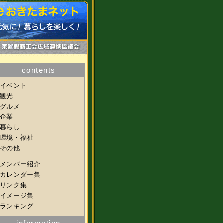
contents
イベント
観光
グルメ
企業
暮らし
環境・福祉
その他
メンバー紹介
カレンダー集
リンク集
イメージ集
ランキング
information