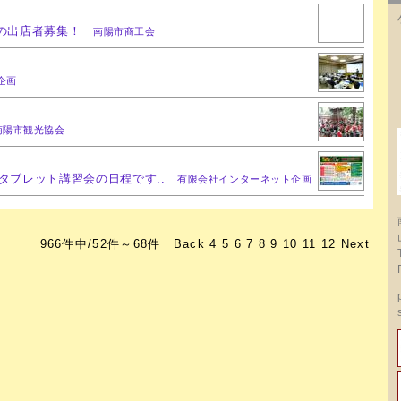
5の出店者募集！
南陽市商工会
企画
南陽市観光協会
・タブレット講習会の日程です..
有限会社インターネット企画
966件中/52件～68件
Back
4
5
6
7
8
9
10
11
12
Next