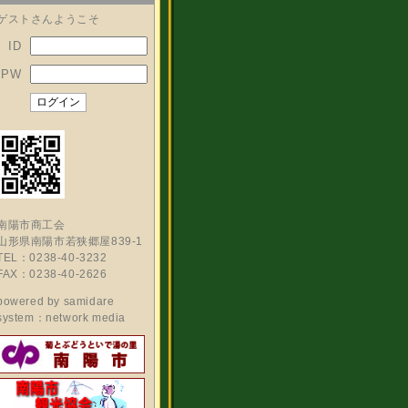
ゲストさんようこそ
ID
PW
南陽市商工会
山形県南陽市若狭郷屋839-1
TEL：0238-40-3232
FAX：0238-40-2626
powered by
samidare
system：network media