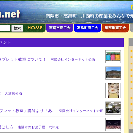
イベント
■
■
タブレット教室について！
有限会社インターネット企画
■
■
■
■
■
2
大浦葡萄酒
■
■
■
タブレット教室」講師より「あ..
有限会社インターネット企画
■
■
過ごし方
南陽市のお菓子屋 六味庵