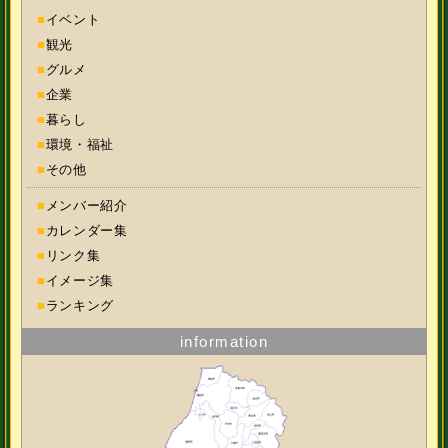
■
イベント
■
観光
■
グルメ
■
企業
■
暮らし
■
環境・福祉
■
その他
■
メンバー紹介
■
カレンダー集
■
リンク集
■
イメージ集
■
ランキング
information