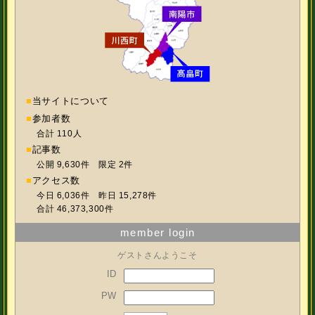
■
当サイトについて
■
参加者数
合計 110人
■
記事数
公開 9,630件 限定 2件
■
アクセス数
今日 6,036件 昨日 15,278件
合計 46,373,300件
member login
ゲストさんようこそ
ID
PW