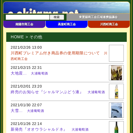
東置賜商工会広域連携協議会
南陽市商工会
高畠町商工会
川西町商工会
HOME
> その他
2021/02/26 13:00
川西町プレミアム付き商品券の使用期限について
川
西町商工会
2021/02/15 22:31
大地震…
大浦葡萄酒
2021/02/01 23:20
終売のお知らせ『シャルマンぶどう液』
大浦葡萄酒
2021/01/30 22:07
大雪…
大浦葡萄酒
2021/01/26 22:14
新発売『オオウラシャルドネ』
大浦葡萄酒