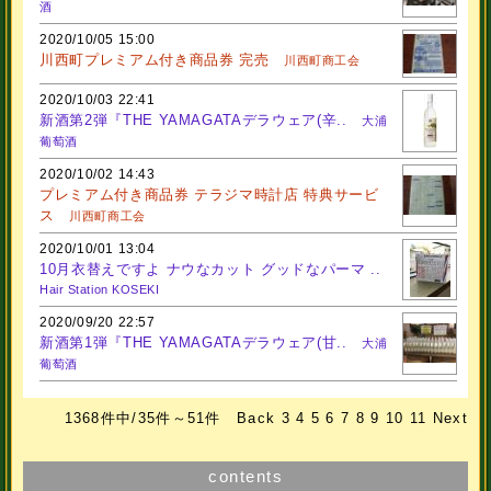
酒
2020/10/05 15:00
川西町プレミアム付き商品券 完売
川西町商工会
2020/10/03 22:41
新酒第2弾『THE YAMAGATAデラウェア(辛..
大浦
葡萄酒
2020/10/02 14:43
プレミアム付き商品券 テラジマ時計店 特典サービ
ス
川西町商工会
2020/10/01 13:04
10月衣替えですよ ナウなカット グッドなパーマ ..
Hair Station KOSEKI
2020/09/20 22:57
新酒第1弾『THE YAMAGATAデラウェア(甘..
大浦
葡萄酒
1368件中/35件～51件
Back
3
4
5
6
7
8
9
10
11
Next
contents