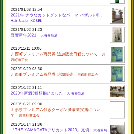
2021/01/03 12:54
2021年 ナウなカットグッドなパーマ バザルト®..
Hair Station KOSEKI
2021/01/02 21:23
謹賀新年2021
大浦葡萄酒
2020/11/11 10:00
川西町プレミアム商品券 追加販売日程について
川
西町商工会
2020/10/29 08:30
川西町プレミアム商品券 追加販売
川西町商工会
2020/10/22 21:11
2020年新酒3種類揃いました
大浦葡萄酒
2020/10/21 09:00
山形県プレミアム付きクーポン券事業実施につい
て
川西町商工会
2020/10/14 21:36
『THE YAMAGATAアリカント2020』充填
大浦葡萄