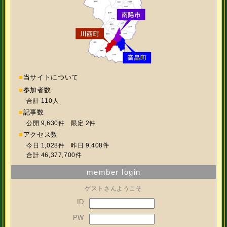
■
当サイトについて
■
参加者数
合計 110人
■
記事数
公開 9,630件 限定 2件
■
アクセス数
今日 1,028件 昨日 9,408件
合計 46,377,700件
member login
ゲストさんようこそ
ID
PW