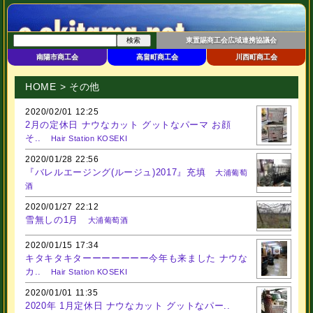
東置賜商工会広域連携協議会
南陽市商工会
高畠町商工会
川西町商工会
HOME
> その他
2020/02/01 12:25
2月の定休日 ナウなカット グットなパーマ お顔
そ..
Hair Station KOSEKI
2020/01/28 22:56
『バレルエージング(ルージュ)2017』充填
大浦葡萄
酒
2020/01/27 22:12
雪無しの1月
大浦葡萄酒
2020/01/15 17:34
キタキタキターーーーーーー今年も来ました ナウな
カ..
Hair Station KOSEKI
2020/01/01 11:35
2020年 1月定休日 ナウなカット グットなパー..