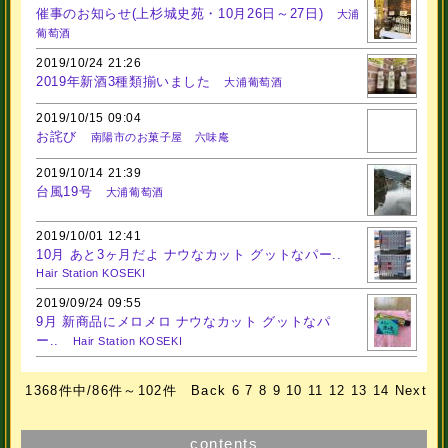
催事のお知らせ(上杉城史苑・10月26日～27日)
大浦
葡萄酒
2019/10/24 21:26
2019年新酒3種類揃いました
大浦葡萄酒
2019/10/15 09:04
お詫び
南陽市のお菓子屋 六味庵
2019/10/14 21:39
台風19号
大浦葡萄酒
2019/10/01 12:41
10月 あと3ヶ月だよ ナウなカット グットなパー..
Hair Station KOSEKI
2019/09/24 09:55
9月 新商品にメロメロ ナウなカット グットなパ
ー..
Hair Station KOSEKI
1368件中/86件～102件
Back
6
7
8
9
10
11
12
13
14
Next
contents