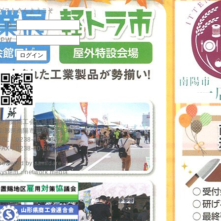
ゲストさんようこそ
ID
PW
東置賜商工会広域連携協議会
山形県南陽市若狭郷屋839-1
TEL：0238-40-3232
FAX：0238-40-2626
powered by
samidare
system：network media