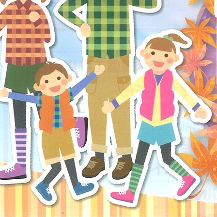
■
■
■
■