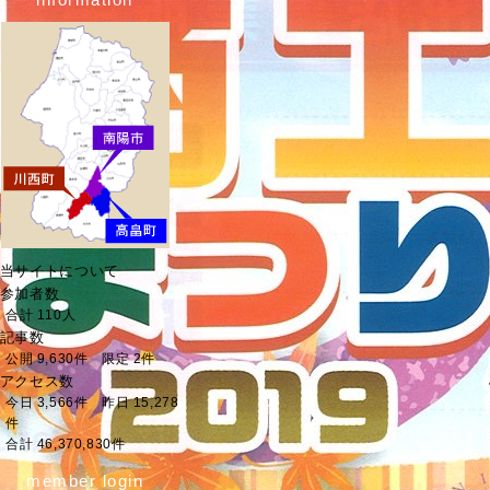
当サイトについて
参加者数
合計 110人
記事数
公開 9,630件 限定 2件
アクセス数
今日 3,566件 昨日 15,278
件
合計 46,370,830件
member login