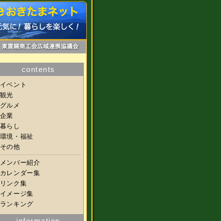
contents
イベント
観光
グルメ
企業
暮らし
環境・福祉
その他
メンバー紹介
カレンダー集
リンク集
イメージ集
ランキング
information