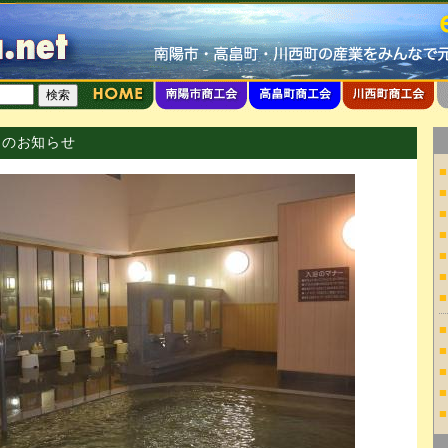
開のお知らせ
■
■
■
■
■
■
■
■
■
■
■
■