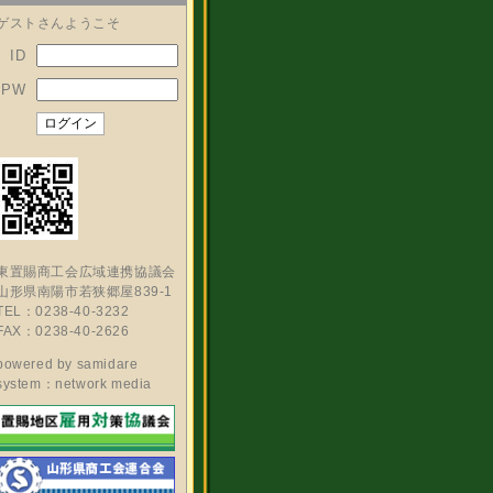
ゲストさんようこそ
ID
PW
東置賜商工会広域連携協議会
山形県南陽市若狭郷屋839-1
TEL：0238-40-3232
FAX：0238-40-2626
powered by
samidare
system：network media