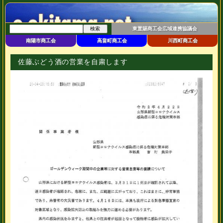
東置賜商工会広域連携協議会
南陽市商工会
高畠町商工会
川西町商工会
佐藤ぶどう酒の営業を自粛します