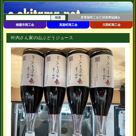
東置賜商工会広域連携協議会
南陽市商工会
高畠町商工会
川西町商工会
叶内さん家の山ぶどうジュース