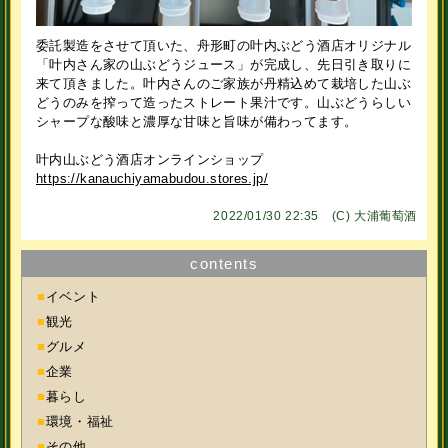
委託製造をさせて頂いた、舟形町の叶内ぶどう酒店オリジナル
「叶内さん家の山ぶどうジュース」が完成し、先日引き取りに
来て頂きました。叶内さんのご家族が丹精込めて栽培した山ぶ
どうのみを搾って造ったストレート果汁です。山ぶどうらしい
シャープな酸味と濃厚な甘味と旨味が備わってます。
叶内山ぶどう酒店オンラインショップ
https://kanauchiyamabudou.stores.jp/
2022/01/30 22:35 (C)
大浦葡萄酒
contents
■
イベント
■
観光
■
グルメ
■
企業
■
暮らし
■
環境・福祉
■
その他