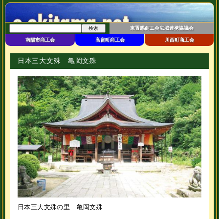
東置賜商工会広域連携協議会
南陽市商工会
高畠町商工会
川西町商工会
日本三大文殊 亀岡文殊
日本三大文殊の里 亀岡文殊