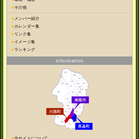
■
その他
■
メンバー紹介
■
カレンダー集
■
リンク集
■
イメージ集
■
ランキング
information
■
当サイトについて