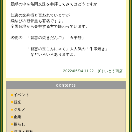
新緑の中を亀岡文殊を参拝してみてはどうですか
知恵の文殊様と言われていますが
縁結びの観音堂も有名ですよ。
全国各地から参拝する方で賑わっています。
名物の 「智恵の焼きだんご」「五平餅」
「智恵の玉こんにゃく」大人気の「牛串焼き」
などいろいろありますよ。
2022/05/04 11:22 (C)
いとう商店
contents
■
イベント
■
観光
■
グルメ
■
企業
■
暮らし
■
環境・福祉