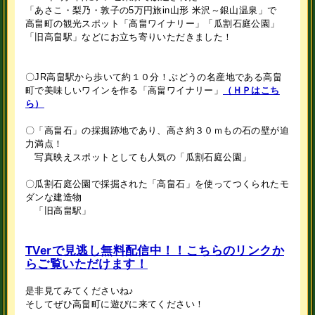
「あさこ・梨乃・敦子の5万円旅in山形 米沢～銀山温泉」で
高畠町の観光スポット「高畠ワイナリー」「瓜割石庭公園」
「旧高畠駅」などにお立ち寄りいただきました！
〇JR高畠駅から歩いて約１０分！ぶどうの名産地である高畠
町で美味しいワインを作る「高畠ワイナリー」
（ＨＰはこち
ら）
〇「高畠石」の採掘跡地であり、高さ約３０ｍもの石の壁が迫
力満点！
写真映えスポットとしても人気の「瓜割石庭公園」
〇瓜割石庭公園で採掘された「高畠石」を使ってつくられたモ
ダンな建造物
「旧高畠駅」
TVerで見逃し無料配信中！！こちらのリンクか
らご覧いただけます！
是非見てみてくださいね♪
そしてぜひ高畠町に遊びに来てください！