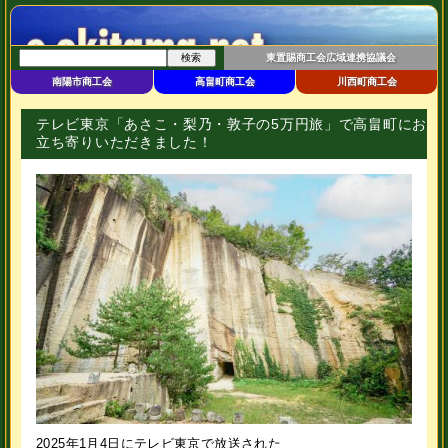
東置賜商工会広域連携協議会
南陽市商工会
高畠町商工会
川西町商工会
テレビ東京「あさこ・梨乃・敦子の5万円旅」で高畠町にお
立ち寄りいただきました！
2025年1月4日にテレビ東京で放送された