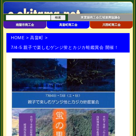
東置賜商工会広域連携協議会
南陽市商工会
高畠町商工会
川西町商工会
HOME
>
高畠町
>
7/4-5 親子で楽しむゲンジ蛍とカジカ蛙鑑賞会 開催！