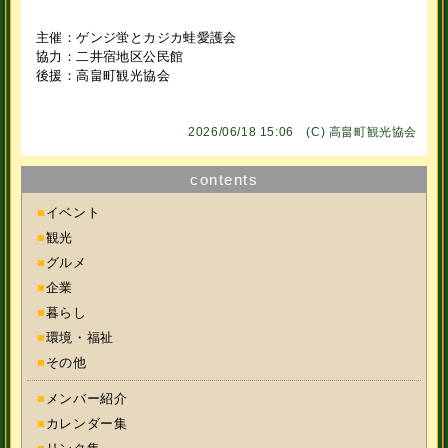
主催：ゲンジ蛍とカジカ蛙愛護会
協力：二井宿地区公民館
後援：高畠町観光協会
2026/06/18 15:06 (C)
高畠町観光協会
contents
■
イベント
■
観光
■
グルメ
■
企業
■
暮らし
■
環境・福祉
■
その他
■
メンバー紹介
■
カレンダー集