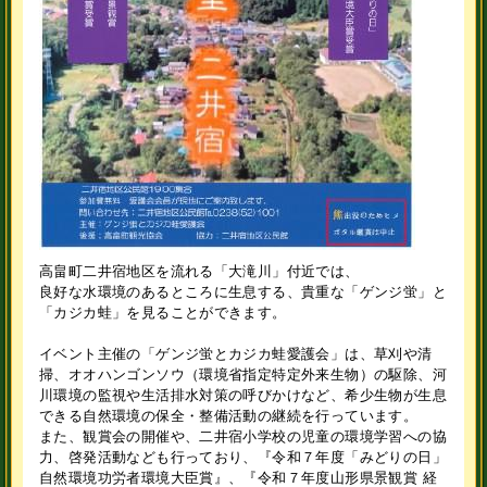
高畠町二井宿地区を流れる「大滝川」付近では、
良好な水環境のあるところに生息する、貴重な「ゲンジ蛍」と
「カジカ蛙」を見ることができます。
イベント主催の「ゲンジ蛍とカジカ蛙愛護会」は、草刈や清
掃、オオハンゴンソウ（環境省指定特定外来生物）の駆除、河
川環境の監視や生活排水対策の呼びかけなど、希少生物が生息
できる自然環境の保全・整備活動の継続を行っています。
また、観賞会の開催や、二井宿小学校の児童の環境学習への協
力、啓発活動なども行っており、『令和７年度「みどりの日」
自然環境功労者環境大臣賞』、『令和７年度山形県景観賞 経