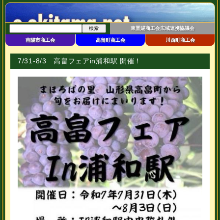
東置賜商工会広域連携協議会
南陽市商工会
高畠町商工会
川西町商工会
7/31-8/3 高畠フェアin浦和駅 開催！