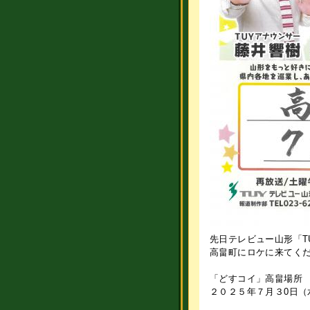
先日テレビュー山形「T
高畠町にロケに来てく
「どすコイ」高畠場
２０２５年７月３0日（