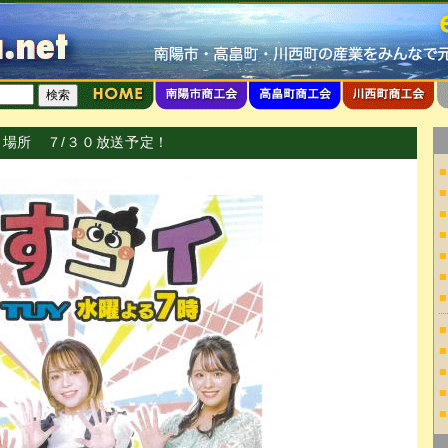
畠場所 ７/３０放送予定！
■
■
■
■
■
■
■
■
■
■
■
■