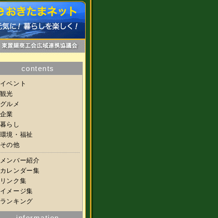
contents
イベント
観光
グルメ
企業
暮らし
環境・福祉
その他
メンバー紹介
カレンダー集
リンク集
イメージ集
ランキング
information