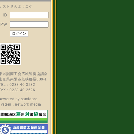
ゲストさんようこそ
ID
PW
東置賜商工会広域連携協議会
山形県南陽市若狭郷屋839-1
TEL：0238-40-3232
FAX：0238-40-2626
powered by
samidare
system：network media