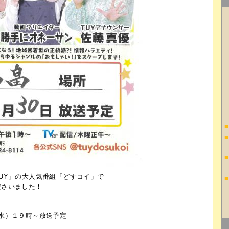
■
■
■
UY」の大人気番組「どすコイ」で
■
ださいました！
所
水）１９時～放送予定