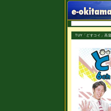
TUY「どすコイ」高