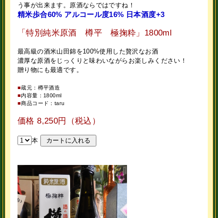
う事が出来ます。原酒ならではですね！
精米歩合60% アルコール度16% 日本酒度+3
「特別純米原酒 樽平 極掬粋」1800ml
最高級の酒米山田錦を100%使用した贅沢なお酒
濃厚な原酒をじっくりと味わいながらお楽しみください！
贈り物にも最適です。
■
蔵元：樽平酒造
■
内容量：1800ml
■
商品コード：taru
価格 8,250円（税込）
本