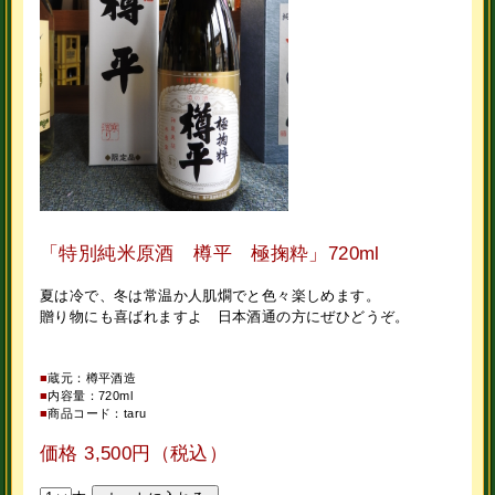
「特別純米原酒 樽平 極掬粋」720ml
夏は冷で、冬は常温か人肌燗でと色々楽しめます。
贈り物にも喜ばれますよ 日本酒通の方にぜひどうぞ。
■
蔵元：樽平酒造
■
内容量：720ml
■
商品コード：taru
価格 3,500円（税込）