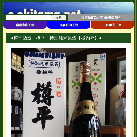
東置賜商工会広域連携協議会
南陽市商工会
高畠町商工会
川西町商工会
●樽平酒造 樽平 特別純米原酒【極掬粋】●