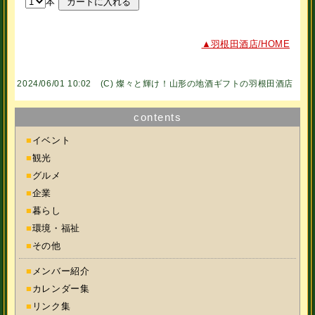
本
▲羽根田酒店/HOME
2024/06/01 10:02 (C)
燦々と輝け！山形の地酒ギフトの羽根田酒店
contents
■
イベント
■
観光
■
グルメ
■
企業
■
暮らし
■
環境・福祉
■
その他
■
メンバー紹介
■
カレンダー集
■
リンク集