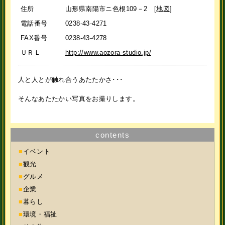
住所
山形県南陽市ニ色根109－2 [
地図
]
電話番号
0238-43-4271
FAX番号
0238-43-4278
ＵＲＬ
http://www.aozora-studio.jp/
人と人とが触れ合うあたたかさ･･･
そんなあたたかい写真をお撮りします。
contents
■
イベント
■
観光
■
グルメ
■
企業
■
暮らし
■
環境・福祉