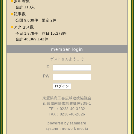
■
参加者数
合計 110人
■
記事数
公開 9,630件 限定 2件
■
アクセス数
今日 1,878件 昨日 15,278件
合計 46,369,142件
member login
ゲストさんようこそ
ID
PW
東置賜商工会広域連携協議会
山形県南陽市若狭郷屋839-1
TEL：0238-40-3232
FAX：0238-40-2626
powered by
samidare
system：network media