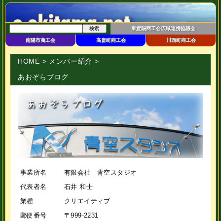
東置賜商工会広域連携協議会
南陽市商工会
高畠町商工会
川西町商工会
HOME
>
メンバー紹介
>
あおぞらブログ
事業所名
有限会社 青空スタジオ
代表者名
石井 和士
業種
クリエイティブ
郵便番号
〒999-2231