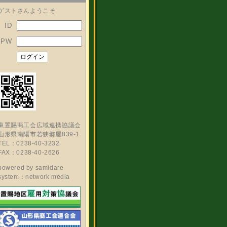
ゲストさんようこそ
ID
PW
東置賜商工会広域連携協議会
山形県南陽市若狭郷屋839-1
TEL：0238-40-3232
FAX：0238-40-2626
powered by
samidare
system：network media