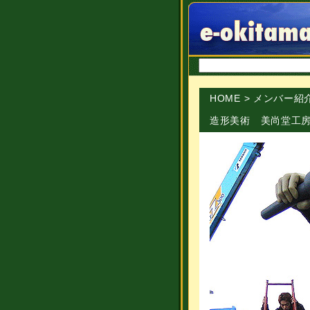
HOME
>
メンバー紹
造形美術 美尚堂工