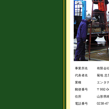
事業所名
有限会
代表者名
菊地 忠
業種
エンタ
郵便番号
〒992-0
住所
山形県南
電話番号
0238-47