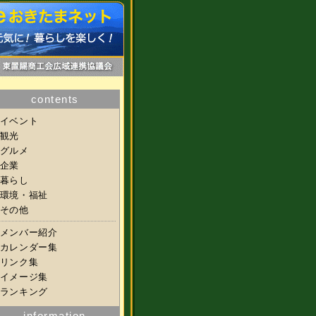
contents
イベント
観光
グルメ
企業
暮らし
環境・福祉
その他
メンバー紹介
カレンダー集
リンク集
イメージ集
ランキング
information