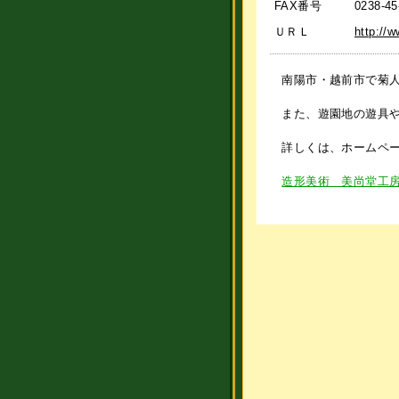
FAX番号
0238-45
ＵＲＬ
http://
南陽市・越前市で菊人
また、遊園地の遊具や
詳しくは、ホームペー
造形美術 美尚堂工