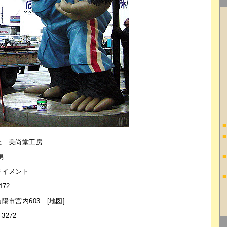
■
■
社 美尚堂工房
■
男
テイメント
■
472
陽市宮内603 [
地図
]
-3272