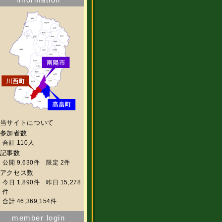
当サイトについて
参加者数
合計 110人
記事数
公開 9,630件 限定 2件
アクセス数
今日 1,890件 昨日 15,278
件
合計 46,369,154件
member login