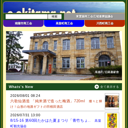
東置賜商工会広域連携協議会
南陽市商工会
高畠町商工会
川西町商工会
Whats's New
全て表示する
2026/08/01 08:24
六歌仙酒造 「純米酒で造った梅酒」720ml
燦々と輝
け！山形の地酒ギフトの羽根田酒店
2026/07/31 13:00
8/15-16 第60回たかはた夏まつり「青竹ちょ..
高畠
町観光協会