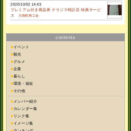
2020/10/02 14:43
プレミアム付き商品券 テラジマ時計店 特典サービ
ス
川西町商工会
contents
■
イベント
■
観光
■
グルメ
■
企業
■
暮らし
■
環境・福祉
■
その他
■
メンバー紹介
■
カレンダー集
■
リンク集
■
イメージ集
■
ランキング