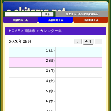
東置賜商工会広域連携協議会
南陽市商工会
高畠町商工会
川西町商工会
HOME
>
南陽市
> カレンダー集
2026年08月
1 (土)
2 (日)
3 (月)
4 (火)
5 (水)
6 (木)