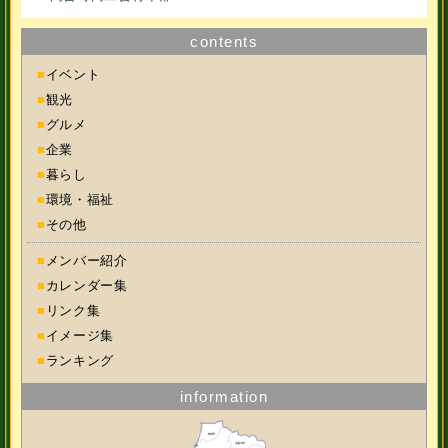
contents
■
イベント
■
観光
■
グルメ
■
企業
■
暮らし
■
環境・福祉
■
その他
■
メンバー紹介
■
カレンダー集
■
リンク集
■
イメージ集
■
ランキング
information