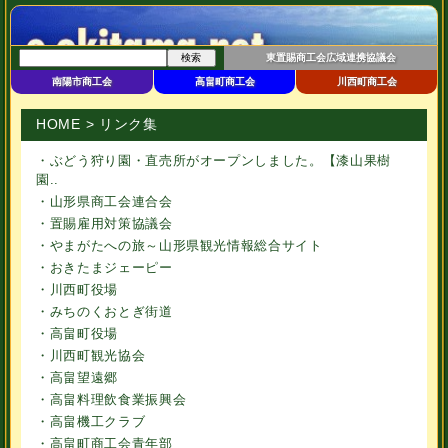
東置賜商工会広域連携協議会
南陽市商工会
高畠町商工会
川西町商工会
HOME
> リンク集
・
ぶどう狩り園・直売所がオープンしました。【漆山果樹
園..
・
山形県商工会連合会
・
置賜雇用対策協議会
・
やまがたへの旅～山形県観光情報総合サイト
・
おきたまジェーピー
・
川西町役場
・
みちのくおとぎ街道
・
高畠町役場
・
川西町観光協会
・
高畠望遠郷
・
高畠料理飲食業振興会
・
高畠機工クラブ
・
高畠町商工会青年部