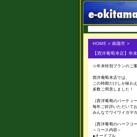
HOME
>
南陽市
>
【西洋葡萄本店】年
☆年末特別プランのご
西洋葡萄本店では、
この時期だけしか味わ
多数ご用意しました！
［西洋葡萄のパーティー
毎年ご好評いただいて
みんなでワイワイガヤ
［西洋葡萄のハーフコー
～コース内容～
●オードブル