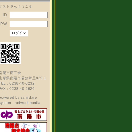
ゲストさんようこそ
ID
PW
南陽市商工会
山形県南陽市若狭郷屋839-1
TEL：0238-40-3232
FAX：0238-40-2626
powered by
samidare
system：network media