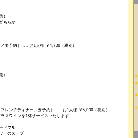
題）
どちらか
要予約］……お1人様 ￥4,700（税別）
題）
■
■
■
■
フレンチディナー／要予約］……お1人様 ￥5,000（税別）
グラスワインを1杯サービスいたします！
ードブル
ワーのスープ