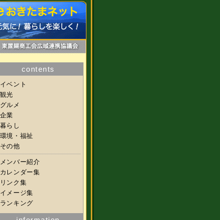
contents
イベント
観光
グルメ
企業
暮らし
環境・福祉
その他
メンバー紹介
カレンダー集
リンク集
イメージ集
ランキング
information