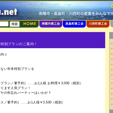
■
末特別プランのご案内！
■
■
案内☆
■
■
えない年末特別プランを
■
■
プラン／要予約］……お1人様 お料理￥3,000（税別）
■
おります人気プラン！
■
ガヤの年忘れパーティーはいかが？
■
■
ス／要予約］……お1人様￥3,500（税別）
■