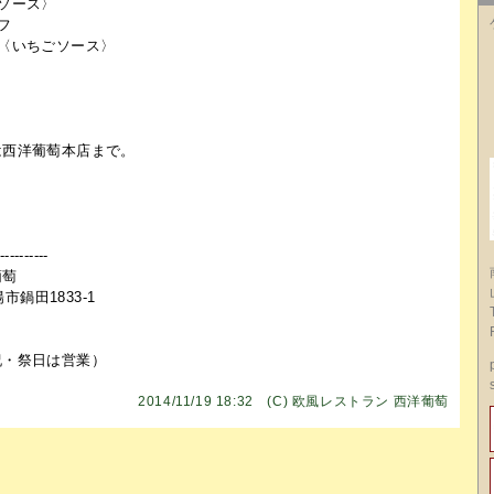
ソース〉
フ
〈いちごソース〉
は西洋葡萄本店まで。
----------
葡萄
南陽市鍋田1833-1
祝・祭日は営業）
2014/11/19 18:32 (C)
欧風レストラン 西洋葡萄