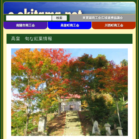
東置賜商工会広域連携協議会
南陽市商工会
高畠町商工会
川西町商工会
高畠 旬な紅葉情報