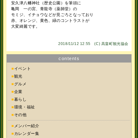
安久津八幡神社（歴史公園）を筆頭に
亀岡 一の宮、青龍寺（薬師堂）の
モミジ、イチョウなどが見ごろとなっており
赤、オレンジ、黄色、緑のコントラストが
大変綺麗です。
2018/11/12 12:55 (C)
高畠町観光協会
contents
■
イベント
■
観光
■
グルメ
■
企業
■
暮らし
■
環境・福祉
■
その他
■
メンバー紹介
■
カレンダー集