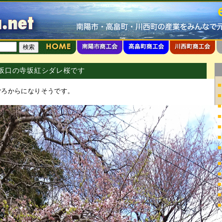
分寺坂口の寺坂紅シダレ桜です
■
ごろからになりそうです。
■
■
■
■
■
■
■
■
■
■
■