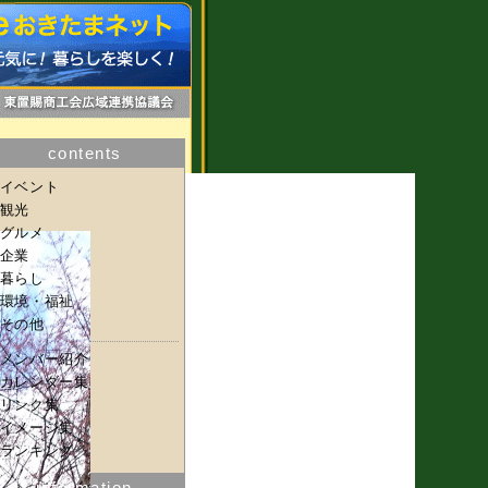
contents
イベント
観光
グルメ
企業
暮らし
環境・福祉
その他
メンバー紹介
カレンダー集
リンク集
イメージ集
ランキング
information