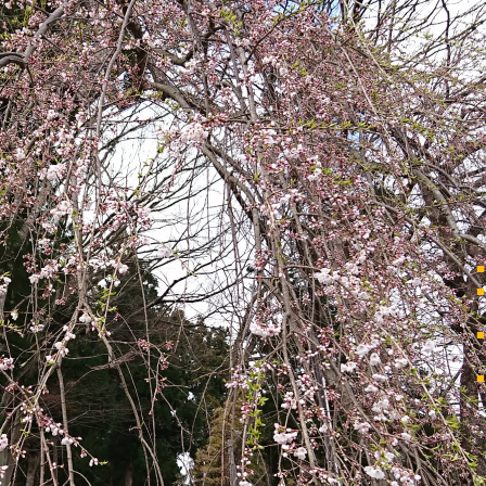
■
■
■
■