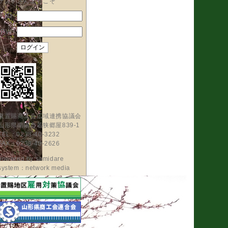
ゲストさんようこそ
ID
PW
東置賜商工会広域連携協議会
山形県南陽市若狭郷屋839-1
TEL：0238-40-3232
FAX：0238-40-2626
powered by
samidare
system：network media