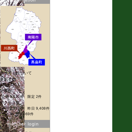
当サイトについて
参加者数
合計 110人
記事数
公開 9,630件 限定 2件
アクセス数
今日 2,397件 昨日 9,408件
合計 46,379,069件
member login