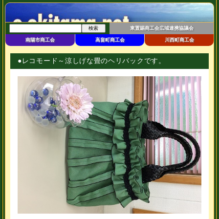
東置賜商工会広域連携協議会
南陽市商工会
高畠町商工会
川西町商工会
●レコモード～涼しげな畳のヘリバックです。