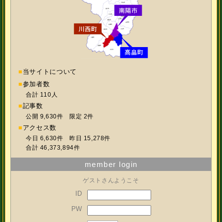
■
当サイトについて
■
参加者数
合計 110人
■
記事数
公開 9,630件 限定 2件
■
アクセス数
今日 6,630件 昨日 15,278件
合計 46,373,894件
member login
ゲストさんようこそ
ID
PW