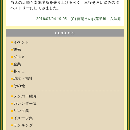
当店の店頭も南陽場所を盛り上げるべく、三役そろい踏みのタ
ペストリーにしてみました。
2018/07/04 19:05 (C)
南陽市のお菓子屋 六味庵
contents
■
イベント
■
観光
■
グルメ
■
企業
■
暮らし
■
環境・福祉
■
その他
■
メンバー紹介
■
カレンダー集
■
リンク集
■
イメージ集
■
ランキング