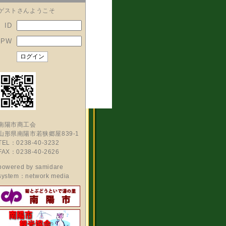
ゲストさんようこそ
ID
PW
南陽市商工会
山形県南陽市若狭郷屋839-1
TEL：0238-40-3232
FAX：0238-40-2626
powered by
samidare
system：network media