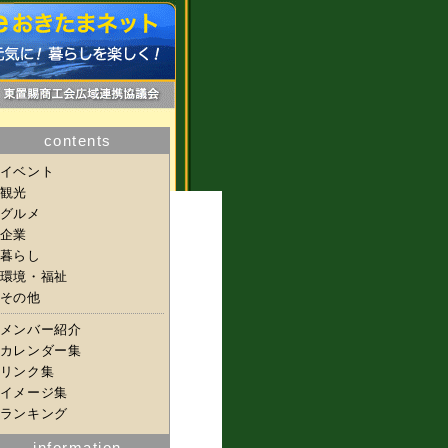
contents
イベント
観光
グルメ
企業
暮らし
環境・福祉
その他
メンバー紹介
カレンダー集
リンク集
イメージ集
ランキング
information