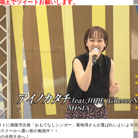
歌唱王でツイートお願いします。
■
■
■
■
リストに南陽市出身「おもてなしシンガー」菊地瑛さんが選ばれいよいよ８
のスクールへ通い歌の勉強中！！
での全国大会へ！