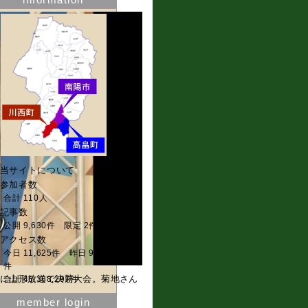
当サイトについて
参加者数
合計 110人
記事数
公開 9,630件 限定 2件
アクセス数
今日 11,625件 昨日 9,408
件
日に山形放送で決勝大会。菊地さん
合計 46,388,297件
member login