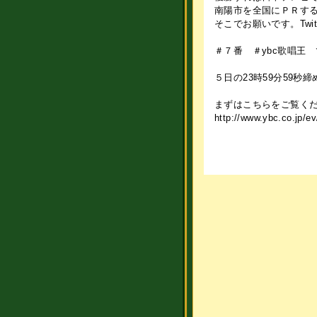
南陽市を全国にＰＲす
そこでお願いです。Twi
＃７番 ＃ybc歌唱王
５日の23時59分59秒
まずはこちらをご覧く
http://www.ybc.co.jp/e