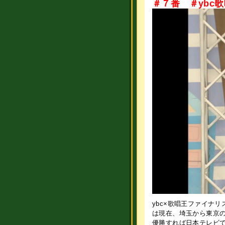
＃７番 ＃ybc
ybc×歌唱王ファイナ
は現在、埼玉から東京
優勝すれば日本テレビ