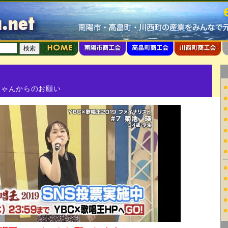
■
ちゃんからのお願い
■
■
■
■
■
■
■
■
■
■
■