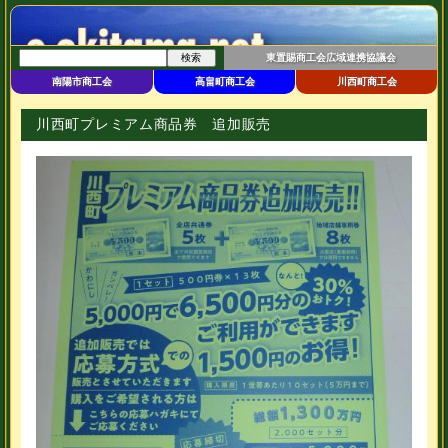
東置賜商工会広域連携協議会
南陽市商工会
高畠町商工会
川西町商工会
川西町プレミアム商品券 追加販売