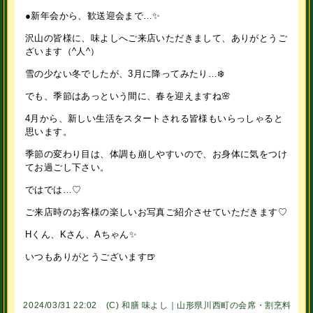
●新年会から、歓送迎会まで…✨
沢山の皆様に、味よしへご来店いただきまして、ありがとうご
ざいます（^人^）
雪の少ない冬でしたが、3月に降ってみたり…❄️
でも、季節はあっという間に、春を迎えますね🌸
4月から、新しい生活をスタートされる皆様もいらっしゃると
思います。
季節の変わり目は、体調も崩しやすいので、お身体に気をつけ
てお過ごし下さい。
ではでは…♡
ご来店時のお客様の楽しいお写真ご紹介させていただきます♡
Hくん、Kさん、Aちゃん✨
いつもありがとうございます🍺
2024/03/31 22:02 (C)
和膳 味よし｜山形県川西町の会席・割烹料