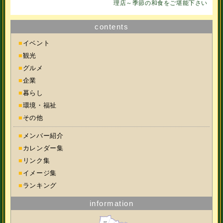
理店～季節の和食をご堪能下さい
contents
■
イベント
■
観光
■
グルメ
■
企業
■
暮らし
■
環境・福祉
■
その他
■
メンバー紹介
■
カレンダー集
■
リンク集
■
イメージ集
■
ランキング
information