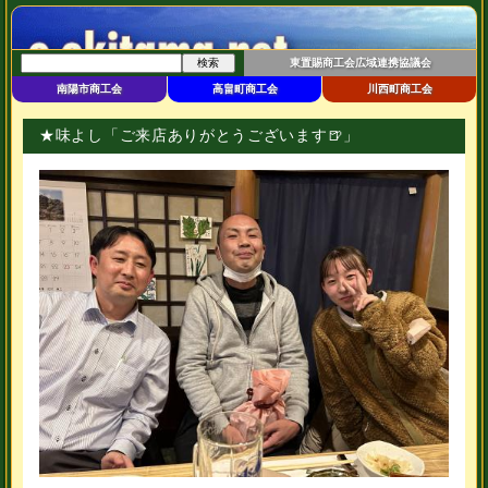
東置賜商工会広域連携協議会
南陽市商工会
高畠町商工会
川西町商工会
★味よし「ご来店ありがとうございます🍺」