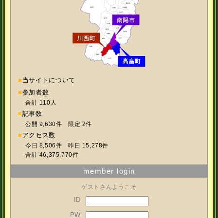
■
当サイトについて
■
参加者数
合計 110人
■
記事数
公開 9,630件 限定 2件
■
アクセス数
今日 8,506件 昨日 15,278件
合計 46,375,770件
member login
ゲストさんようこそ
ID
PW