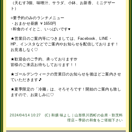
（天むす3個、味噌汁、サラダ、小鉢、お新香、ミニデザー
ト）
○要予約のみのランチメニュー
・おまかせ昼膳 ￥1650円
↑和食のイイとこ、いっぱいです♥
★営業日のご案内等につきましては、Facebook、LINE・
HP、インスタなどでご案内やお知らせを配信しております！
お見逃しなく♡
★歓迎会のご予約、承っております🍺
皆様のご来店お待ちしております！！
★ゴールデンウィークの営業日のお知らせを後ほどご案内させ
ていただきます🎵
★夏季限定の「冷麺」は、そろそろです！開始のご案内も致し
ますので、お楽しみに♡
2024/04/14 10:27 (C)
和膳 味よし｜山形県川西町の会席・割烹料
理店～季節の和食をご堪能下さい