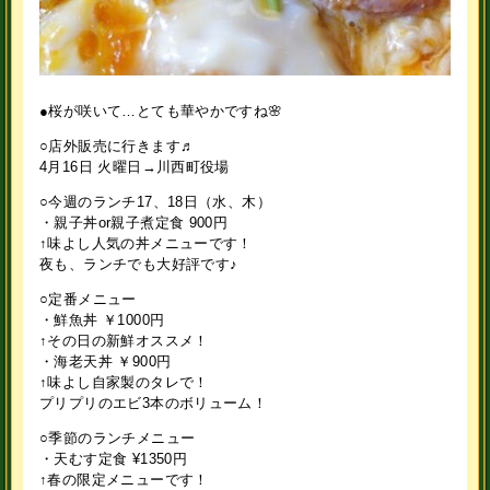
●桜が咲いて…とても華やかですね🌸
○店外販売に行きます♬
4月16日 火曜日→川西町役場
○今週のランチ17、18日（水、木）
・親子丼or親子煮定食 900円
↑味よし人気の丼メニューです！
夜も、ランチでも大好評です♪
○定番メニュー
・鮮魚丼 ￥1000円
↑その日の新鮮オススメ！
・海老天丼 ￥900円
↑味よし自家製のタレで！
プリプリのエビ3本のボリューム！
○季節のランチメニュー
・天むす定食 ¥1350円
↑春の限定メニューです！