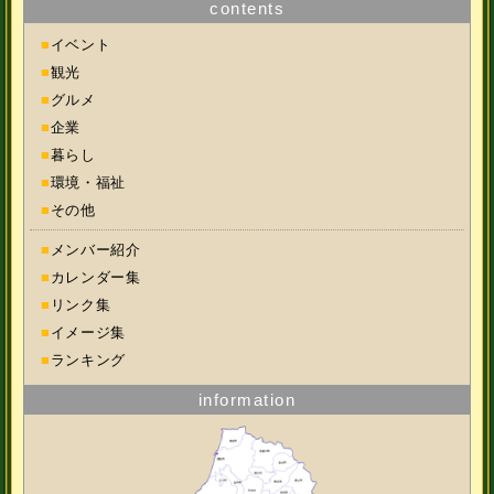
contents
■
イベント
■
観光
■
グルメ
■
企業
■
暮らし
■
環境・福祉
■
その他
■
メンバー紹介
■
カレンダー集
■
リンク集
■
イメージ集
■
ランキング
information