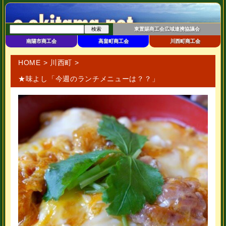
東置賜商工会広域連携協議会
南陽市商工会
高畠町商工会
川西町商工会
HOME
>
川西町
>
★味よし「今週のランチメニューは？？」