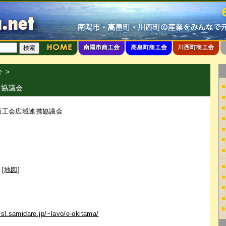
介
>
■
携協議会
■
■
商工会広域連携協議会
■
■
■
■
■
[
地図
]
■
■
■
■
ssl.samidare.jp/~lavo/e-okitama/