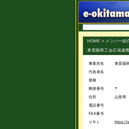
HOME
>
メンバー紹
東置賜商工会広域連
事業所名
東置賜
代表者名
業種
郵便番号
〒
住所
山形県 
電話番号
FAX番号
ＵＲＬ
https://