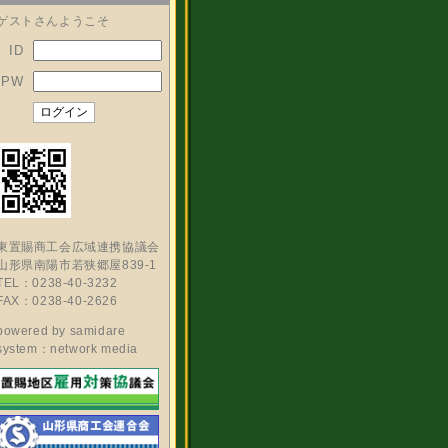
ゲストさんようこそ
ID
PW
東置賜商工会広域連携協議会
山形県南陽市若狭郷屋839-1
TEL：0238-40-3232
FAX：0238-40-2626
powered by
samidare
system：network media