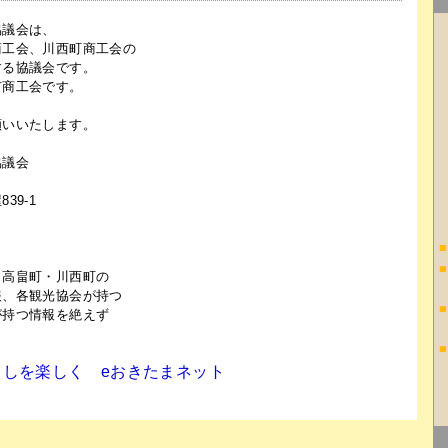
協議会は、
商工会、川西町商工会の
する協議会です。
商工会です。
いいたします。
協議会
9-1
■
■
・高畠町・川西町の
報、各観光協会が持つ
■
が持つ情報を絶えず
■
しを楽しく eおきたまネット