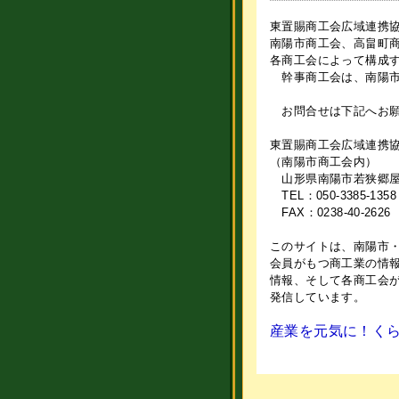
東置賜商工会広域連携
南陽市商工会、高畠町
各商工会によって構成
幹事商工会は、南陽市
お問合せは下記へお願
東置賜商工会広域連携
（南陽市商工会内）
山形県南陽市若狭郷屋83
TEL：050-3385-1358
FAX：0238-40-2626
このサイトは、南陽市
会員がもつ商工業の情
情報、そして各商工会
発信しています。
産業を元気に！くら