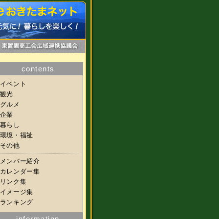
contents
イベント
観光
グルメ
企業
暮らし
環境・福祉
その他
メンバー紹介
カレンダー集
リンク集
イメージ集
ランキング
information