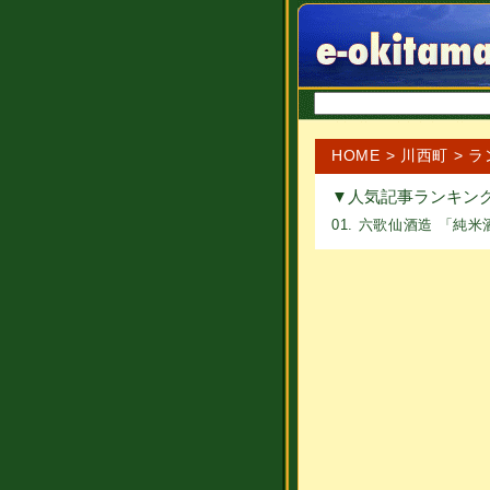
HOME
>
川西町
> 
▼人気記事ランキン
01.
六歌仙酒造 「純米酒