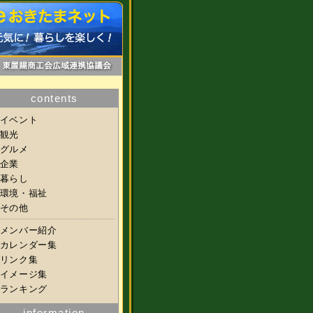
contents
イベント
観光
グルメ
企業
暮らし
環境・福祉
その他
メンバー紹介
カレンダー集
リンク集
イメージ集
ランキング
information