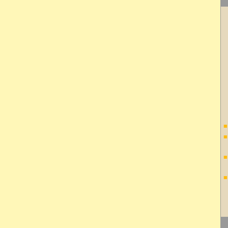
■
■
■
■