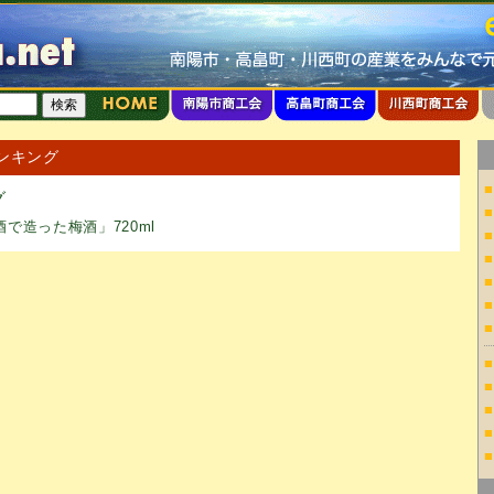
ランキング
■
グ
■
で造った梅酒」720ml
■
■
■
■
■
■
■
■
■
■