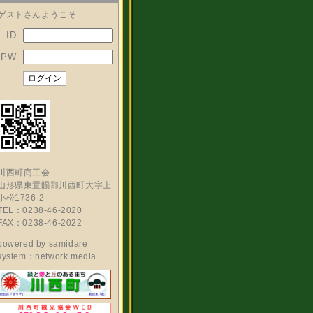
ゲストさんようこそ
ID
PW
川西町商工会
山形県東置賜郡川西町大字上
小松1736-2
TEL：0238-46-2020
FAX：0238-46-2022
powered by
samidare
system：network media